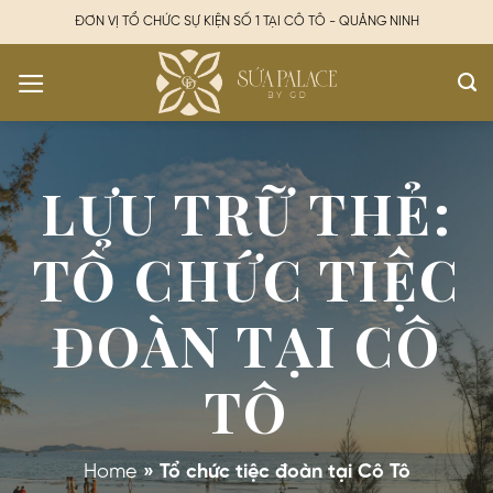
Chuyển
ĐƠN VỊ TỔ CHỨC SỰ KIỆN SỐ 1 TẠI CÔ TÔ - QUẢNG NINH
đến
nội
dung
LƯU TRỮ THẺ:
TỔ CHỨC TIỆC
ĐOÀN TẠI CÔ
TÔ
Home
»
Tổ chức tiệc đoàn tại Cô Tô