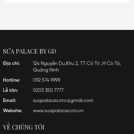
SỨA PALACE BY GD
Địa chỉ:
124 Nguyễn Du,Khu 2, TT Cô Tô ,H Cô Tô,
Quảng Ninh
Hotline:
092 574 9999
Lễ tân:
0203 350 7777
Email:
suapalacecoto@gmail.com
Website:
www.suapalacecoto.vn
VỀ CHÚNG TÔI