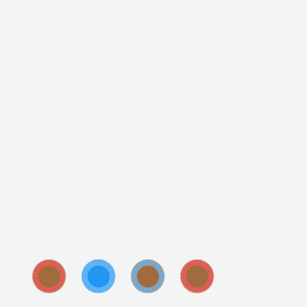
chân trời, đảo ngọc Cô Tô không chìm vào sự im lặng mà
khoác lên mình một chiếc áo mới – lung linh, huyền ảo và
tràn ngập thanh âm của sóng biển. Đối với những tín đồ
dịch chuyển, Cô Tô không chỉ quyến rũ bởi làn nước trong
xanh như ngọc hay những dải cát trắng mịn màng ban
ngày, mà còn bởi một trải nghiệm văn hóa ẩm thực độc
đáo khi đêm về:
Tiệc BBQ bãi biển
.
Không đơn thuần là một bữa ăn,
trải nghiệm tiệc BBQ bãi
biển Cô Tô
là sự hòa quyện tuyệt vời giữa vị tươi ngon
tinh khiết của sản vật đại dương, không gian lãng mạn của
biển đêm và những khoảnh khắc gắn kết vô giá. Hãy cùng
khám phá hành trình ẩm thực đầy mê hoặc này qua bài viết
chi tiết dưới đây.