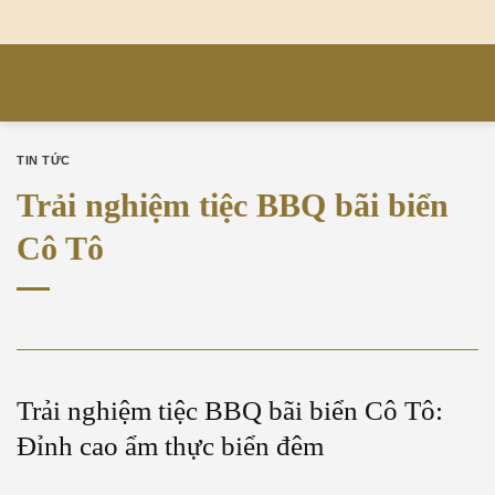
Chuyển
ĐƠN VỊ TỔ CHỨC SỰ KIỆN SỐ 1 TẠI CÔ TÔ - QUẢNG NINH
đến
nội
dung
TIN TỨC
Trải nghiệm tiệc BBQ bãi biển
Cô Tô
ĐÃ ĐĂNG TRÊN
17 THÁNG NĂM, 2026
BỞI
ADMIN
Trải nghiệm tiệc BBQ bãi biển Cô Tô:
Đỉnh cao ẩm thực biển đêm
Khi những tia nắng cuối cùng của ngày tắt hẳn sau đường